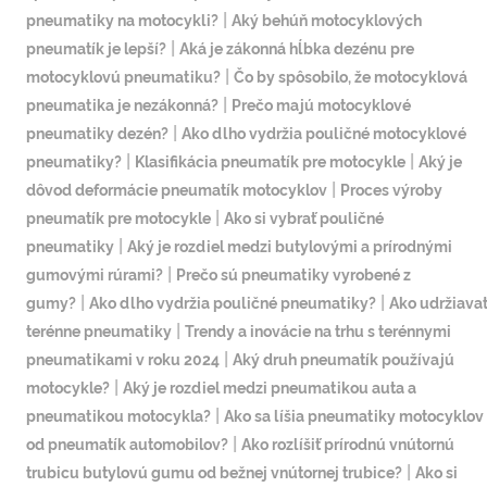
|
pneumatiky na motocykli?
Aký behúň motocyklových
|
pneumatík je lepší?
Aká je zákonná hĺbka dezénu pre
|
motocyklovú pneumatiku?
Čo by spôsobilo, že motocyklová
|
pneumatika je nezákonná?
Prečo majú motocyklové
|
pneumatiky dezén?
Ako dlho vydržia pouličné motocyklové
|
|
pneumatiky?
Klasifikácia pneumatík pre motocykle
Aký je
|
dôvod deformácie pneumatík motocyklov
Proces výroby
|
pneumatík pre motocykle
Ako si vybrať pouličné
|
pneumatiky
Aký je rozdiel medzi butylovými a prírodnými
|
gumovými rúrami?
Prečo sú pneumatiky vyrobené z
|
|
gumy?
Ako dlho vydržia pouličné pneumatiky?
Ako udržiava
|
terénne pneumatiky
Trendy a inovácie na trhu s terénnymi
|
pneumatikami v roku 2024
Aký druh pneumatík používajú
|
motocykle?
Aký je rozdiel medzi pneumatikou auta a
|
pneumatikou motocykla?
Ako sa líšia pneumatiky motocyklov
|
od pneumatík automobilov?
Ako rozlíšiť prírodnú vnútornú
|
trubicu butylovú gumu od bežnej vnútornej trubice?
Ako si