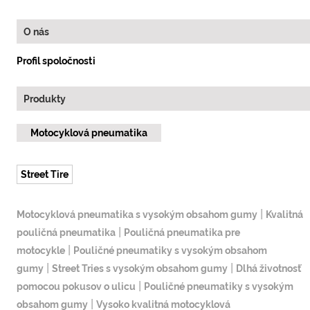
O nás
Profil spoločnosti
Produkty
Motocyklová pneumatika
Street Tire
|
Motocyklová pneumatika s vysokým obsahom gumy
Kvalitná
|
pouličná pneumatika
Pouličná pneumatika pre
|
motocykle
Pouličné pneumatiky s vysokým obsahom
|
|
gumy
Street Tries s vysokým obsahom gumy
Dlhá životnosť
|
pomocou pokusov o ulicu
Pouličné pneumatiky s vysokým
|
obsahom gumy
Vysoko kvalitná motocyklová