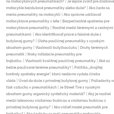
|
na motocyklových pneumatikách?
Je lepšie zvoliť pre diaľkov
|
motocykle bezdušové pneumatiky alebo duše?
Ako často sa
|
menia pneumatiky na motocykli
Ako správne udržiavať
|
motocyklové pneumatiky v lete
Bezpečnostné opatrenia pre
|
motocyklové pneumatiky
Rozdiel medzi terénnymi a cestnými
|
pneumatikami:
Ako identifikovať pravé a falošné duše z
|
butylovej gumy?
Úloha pouličnej pneumatiky s vysokým
|
|
obsahom gumy
Vlastnosti butylkaučuku
Druhy terénnych
|
pneumatík
Kroky inštalácie pneumatiky pre
|
|
trojkolku:
Vlastnosti kvalitnej pouličnej pneumatiky
Aké sú
|
bežne používané terénne pneumatiky?
Politika „dvojitej
kontroly spotreby energie“, ktorú nedávno vydala čínska
|
|
vláda
Úvod do duše z prírodnej butylovej gumy
Požiadavky n
|
tlak vzduchu v pneumatikách
Je Street Tire s vysokým
|
obsahom gumy organický syntetický materiál?
Aký je rozdiel
medzi latexovou vnútornou trubicou a vnútornou trubicou z
|
prírodnej butylovej gumy?
Ako vidieť model pneumatík pre
|
trojkolku?
Ako často by sa mali pneumatiky motocykla