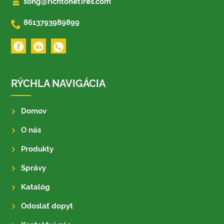

song@richtonetires.com

8613793989899
RÝCHLA NAVIGÁCIA
Domov
O nás
Produkty
Správy
Katalóg
Odoslať dopyt