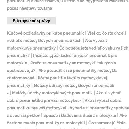
pneumatiky a duše získavajú uznanie od egyptského zákazníka
počas návštevy továrne
Priemyselné správy
|
Kľúčové požiadavky pri kúpe pneumatík
Všetko, čo ste chceli
|
vedieť o motocyklových pneumatikách
Ako vyvážiť
|
motocyklové pneumatiky
Čo potrebujete vedieť o veku vašich
|
pneumatík?
Poznáte „4 základné funkcie“ pneumatík pre
|
motocykle
Prečo sa pneumatiky na motocykli tak rýchlo
|
opotrebúvajú?
Ako posúdiť, či sú pneumatiky motocykla
|
zdeformované
Rôzne použitie textúry motocyklovej
|
pneumatiky
Metódy údržby motocyklových pneumatík
|
|
-
Metódy údržby motocyklových pneumatík
Ako si vybrať
|
dobrú pneumatiku pre váš motocykel -
Ako si vybrať dobrú
|
pneumatiku pre váš motocykel
Vyberte si pneumatiky správne
|
|
z dvoch aspektov
Spôsob skladovania duše z motocykla
Ako
|
často sa menia pneumatiky na motocykli
Čo znamenajú čísla