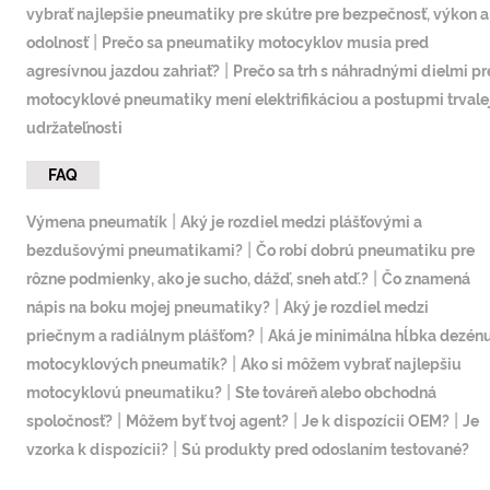
vybrať najlepšie pneumatiky pre skútre pre bezpečnosť, výkon a
|
odolnosť
Prečo sa pneumatiky motocyklov musia pred
|
agresívnou jazdou zahriať?
Prečo sa trh s náhradnými dielmi pr
motocyklové pneumatiky mení elektrifikáciou a postupmi trvale
udržateľnosti
FAQ
|
Výmena pneumatík
Aký je rozdiel medzi plášťovými a
|
bezdušovými pneumatikami?
Čo robí dobrú pneumatiku pre
|
rôzne podmienky, ako je sucho, dážď, sneh atď.?
Čo znamená
|
nápis na boku mojej pneumatiky?
Aký je rozdiel medzi
|
priečnym a radiálnym plášťom?
Aká je minimálna hĺbka dezén
|
motocyklových pneumatík?
Ako si môžem vybrať najlepšiu
|
motocyklovú pneumatiku?
Ste továreň alebo obchodná
|
|
|
spoločnosť?
Môžem byť tvoj agent?
Je k dispozícii OEM?
Je
|
vzorka k dispozícii?
Sú produkty pred odoslaním testované?