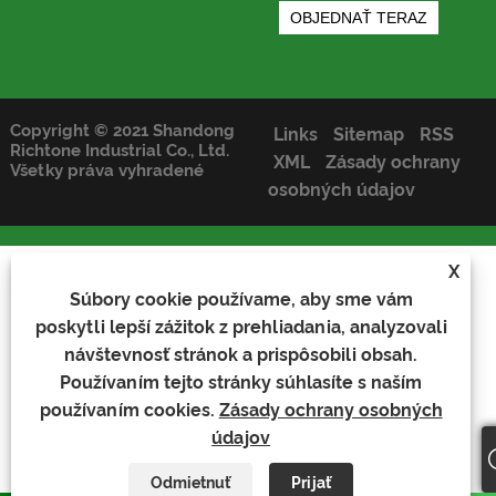
Copyright © 2021 Shandong
Links
Sitemap
RSS
Richtone Industrial Co., Ltd.
XML
Zásady ochrany
Všetky práva vyhradené
osobných údajov
X
Súbory cookie používame, aby sme vám
poskytli lepší zážitok z prehliadania, analyzovali
návštevnosť stránok a prispôsobili obsah.
Používaním tejto stránky súhlasíte s naším
používaním cookies.
Zásady ochrany osobných
údajov
Odmietnuť
Prijať