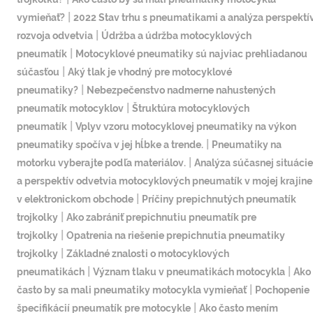
|
vymieňať?
2022 Stav trhu s pneumatikami a analýza perspektí
|
rozvoja odvetvia
Údržba a údržba motocyklových
|
pneumatík
Motocyklové pneumatiky sú najviac prehliadanou
|
súčasťou
Aký tlak je vhodný pre motocyklové
|
pneumatiky?
Nebezpečenstvo nadmerne nahustených
|
pneumatík motocyklov
Štruktúra motocyklových
|
pneumatík
Vplyv vzoru motocyklovej pneumatiky na výkon
|
pneumatiky spočíva v jej hĺbke a trende.
Pneumatiky na
|
motorku vyberajte podľa materiálov.
Analýza súčasnej situácie
a perspektív odvetvia motocyklových pneumatík v mojej krajine
|
v elektronickom obchode
Príčiny prepichnutých pneumatík
|
trojkolky
Ako zabrániť prepichnutiu pneumatík pre
|
trojkolky
Opatrenia na riešenie prepichnutia pneumatiky
|
trojkolky
Základné znalosti o motocyklových
|
|
pneumatikách
Význam tlaku v pneumatikách motocykla
Ako
|
často by sa mali pneumatiky motocykla vymieňať
Pochopenie
|
špecifikácií pneumatík pre motocykle
Ako často mením