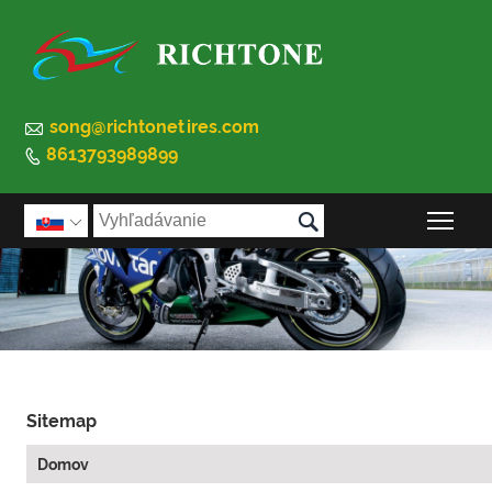

song@richtonetires.com
8613793989899


Prep

Sitemap
Domov